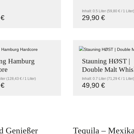
Inhalt:
0.5 Liter
(59,80 € / 1 Liter
 €
29,90 €
r Preis:
Regulärer Preis:
n Wert ein oder benutze die Schaltflächen
Produkt Anzah
ing Hamburg
Stauning HØST |
ore
Double Malt Whi
Liter
(128,43 € / 1 Liter)
Inhalt:
0.7 Liter
(71,29 € / 1 Liter
 €
49,90 €
r Preis:
Regulärer Preis:
n Wert ein oder benutze die Schaltflächen
dukt Anzahl: Gib den gewünschten Wert ein
Produkt Anzah
d Genießer
Tequila – Mexika