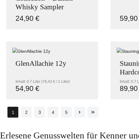
Whisky Sampler
24,90 €
59,90
Regulärer Preis:
Reguläre
Produkt Anzahl: Gib den gewünschte
GlenAllachie 12y
Staun
Hardc
Inhalt:
0.7 Liter
(78,43 € / 1 Liter)
Inhalt:
0.7 
54,90 €
89,90
Regulärer Preis:
Reguläre
Produkt Anzahl: Gib den gewünschte
Pro
1
2
3
4
5
Seite
Seite
Seite
Seite
Seite
Erlesene Genusswelten für Kenner un