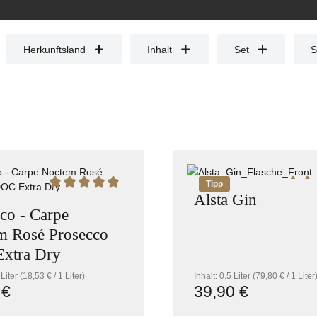
Herkunftsland
Inhalt
Set
S
Tipp
on 5 Sternen
Durchschnittliche Bewertung von 5 von 5 Sternen
Durch
Alsta Gin
co - Carpe
m Rosé Prosecco
xtra Dry
 Liter
(18,53 € / 1 Liter)
Inhalt:
0.5 Liter
(79,80 € / 1 Liter
 €
39,90 €
r Preis:
Regulärer Preis: