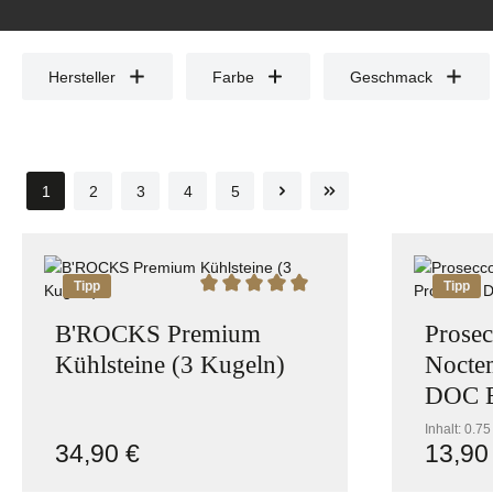
Hersteller
Farbe
Geschmack
1
2
3
4
5
Seite
Seite
Seite
Seite
Seite
Tipp
Tipp
Durchschnittliche Bewertung von 5 v
B'ROCKS Premium
Prosec
Kühlsteine (3 Kugeln)
Nocte
DOC E
Inhalt:
0.75
34,90 €
13,90
Regulärer Preis:
Reguläre