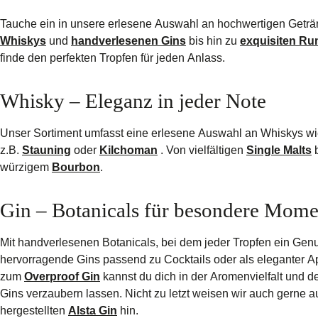
Tauche ein in unsere erlesene Auswahl an hochwertigen Getr
Whiskys
und
handverlesenen Gins
bis hin zu
exquisiten R
finde den perfekten Tropfen für jeden Anlass.
Whisky – Eleganz in jeder Note
Unser Sortiment umfasst eine erlesene Auswahl an Whiskys w
z.B.
Stauning
oder
Kilchoman
. Von vielfältigen
Single Malts
b
würzigem
Bourbon
.
Gin – Botanicals für besondere Mome
Mit handverlesenen Botanicals, bei dem jeder Tropfen ein Genus
hervorragende Gins passend zu Cocktails oder als eleganter Ap
zum
Overproof Gin
kannst du dich in der Aromenvielfalt und de
Gins verzaubern lassen. Nicht zu letzt weisen wir auch gerne 
hergestellten
Alsta Gin
hin.