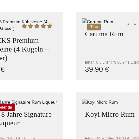
n Wert ein oder benutze die Schaltflächen
dukt Anzahl: Gib den gewünschten Wert ein
Produkt Anzah
Tipp
on 5 Sternen
Durchschnittliche Bewertung von 5 von 5 Sternen
Durch
Caruma Rum
CKS Premium
eine (4 Kugeln +
er)
Inhalt:
0.5 Liter
(79,80 € / 1 Liter
 €
39,90 €
r Preis:
Regulärer Preis:
n Wert ein oder benutze die Schaltflächen
dukt Anzahl: Gib den gewünschten Wert ein
Produkt Anzah
eder da
8 Jahre Signature
Koyi Micro Rum
iqueur