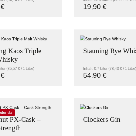
Liter
(64,14 € / 1 Liter)
Inhalt:
30 Milliliter
(66,33 € / 100 
 €
19,90 €
r Preis:
Regulärer Preis:
n Wert ein oder benutze die Schaltflächen
Produkt Anzah
on 5 Sternen
ng Kaos Triple
Stauning Rye Whi
Whisky
Liter
(85,57 € / 1 Liter)
Inhalt:
0.7 Liter
(78,43 € / 1 Liter
 €
54,90 €
r Preis:
Regulärer Preis:
n Wert ein oder benutze die Schaltflächen
dukt Anzahl: Gib den gewünschten Wert ein
Produkt Anzah
eder da
ut PX-Cask –
Clockers Gin
trength