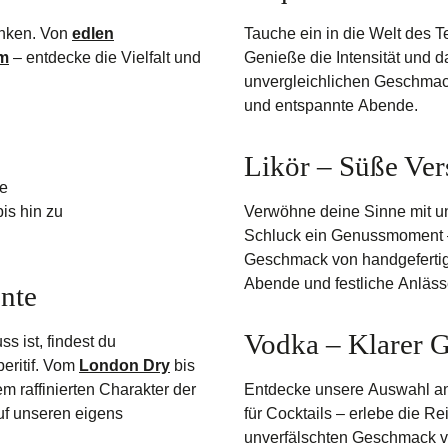
änken. Von
edlen
Tauche ein in die Welt des T
um
– entdecke die Vielfalt und
Genieße die Intensität und 
unvergleichlichen Geschmack
und entspannte Abende.
Likör – Süße Ver
ie
is hin zu
Verwöhne deine Sinne mit uns
Schluck ein Genussmoment –
Geschmack von handgefertigt
Abende und festliche Anläss
nte
Vodka – Klarer 
s ist, findest du
eritif. Vom
London Dry
bis
m raffinierten Charakter der
Entdecke unsere Auswahl an
auf unseren eigens
für Cocktails – erlebe die R
unverfälschten Geschmack vo