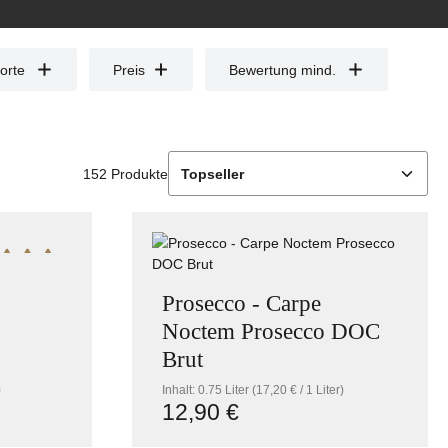
orte
Preis
Bewertung mind.
152 Produkte
schnittliche Bewertung von 5 von 5 Sternen
Prosecco - Carpe
Noctem Prosecco DOC
Brut
)
Inhalt:
0.75 Liter
(17,20 € / 1 Liter)
12,90 €
Regulärer Preis: