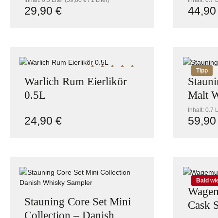
Inhalt:
0.5 Liter
(59,80 € / 1 Liter)
Inhalt:
0.7 
29,90 €
44,90
Regulärer Preis:
Reguläre
Produkt Anzahl: Gib den gewünschte
Tipp
Durchschnittliche Bewertung von 5 v
Warlich Rum Eierlikör
Stauni
0.5L
Malt 
Inhalt:
0.7 
24,90 €
59,90
Regulärer Preis:
Reguläre
Produkt Anzahl: Gib den gewünschte
Pro
Bald wi
Wagem
Stauning Core Set Mini
Cask S
Collection – Danish