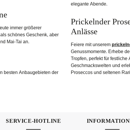
elegante Abende.
nne
Prickelnder Pros
 heute immer größerer
Anlässe
ch als schönes Geschenk, aber
und Mai-Tai an.
Feiere mit unserem
prickel
Genussmomente. Erhebe dei
Tropfen, perfekt für festlic
Geschmackswelten und erle
en besten Anbaugebieten der
Proseccos und seltenen Rari
SERVICE-HOTLINE
INFORMATIO