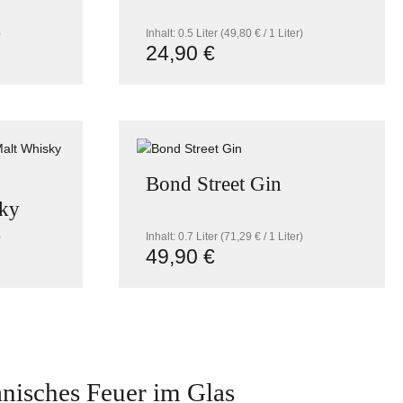
)
Inhalt:
0.5 Liter
(49,80 € / 1 Liter)
24,90 €
Regulärer Preis:
 um die Anzahl zu erhöhen oder zu reduzie
l: Gib den gewünschten Wert ein oder benu
Produkt Anzahl: Gib den 
Bond Street Gin
sky
)
Inhalt:
0.7 Liter
(71,29 € / 1 Liter)
49,90 €
Regulärer Preis:
 um die Anzahl zu erhöhen oder zu reduzie
 oder benutze die Schaltflächen um die An
l: Gib den gewünschten Wert ein oder benu
Produkt Anzahl: Gib den 
nisches Feuer im Glas