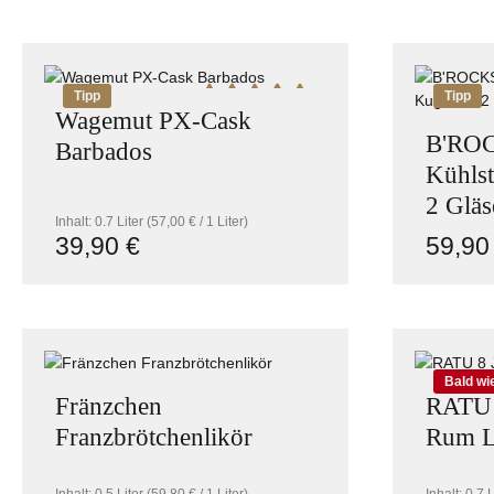
Produkt Anzahl: Gib den gewünschte
Pro
Tipp
Tipp
Durchschnittliche Bewertung von 5 v
Wagemut PX-Cask
B'RO
Barbados
Kühlst
2 Gläs
Inhalt:
0.7 Liter
(57,00 € / 1 Liter)
39,90 €
59,90
Regulärer Preis:
Reguläre
Produkt Anzahl: Gib den gewünschte
Pro
Bald wi
Fränzchen
RATU 
Franzbrötchenlikör
Rum L