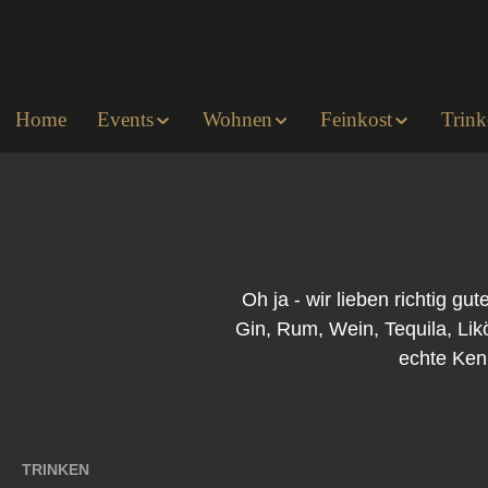
um Hauptinhalt springen
Zur Hauptnavigation springen
Home
Events
Wohnen
Feinkost
Trink
Oh ja - wir lieben richtig 
Gin, Rum, Wein, Tequila, Likö
echte Kenn
TRINKEN