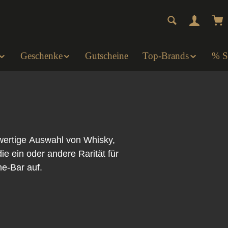
Wa
Geschenke
Gutscheine
Top-Brands
% 
hwertige Auswahl von Whisky,
ie ein oder andere Rarität für
me-Bar auf.