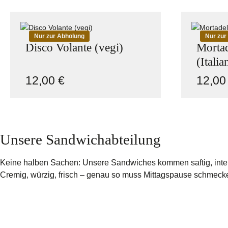
Nur zur Abholung
Nur zur
Disco Volante (vegi)
Mortad
(Italia
12,00 €
12,00
Regulärer Preis:
Reguläre
Produkt Anzahl: Gib den gewünschte
Pro
Unsere Sandwichabteilung
Keine halben Sachen: Unsere Sandwiches kommen saftig, intens
Cremig, würzig, frisch – genau so muss Mittagspause schmeck