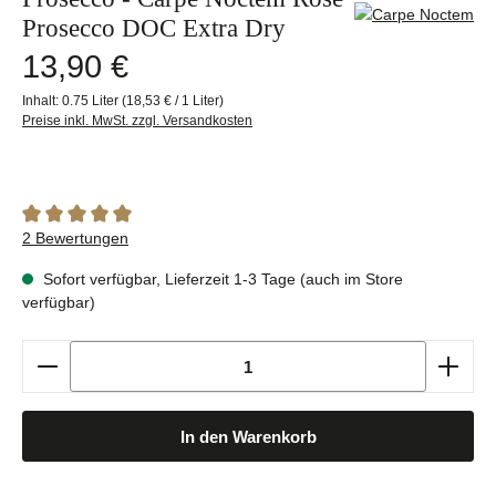
Prosecco DOC Extra Dry
Regulärer Preis:
13,90 €
Inhalt:
0.75 Liter
(18,53 € / 1 Liter)
Preise inkl. MwSt. zzgl. Versandkosten
Durchschnittliche Bewertung von 5 von 5 Sternen
2 Bewertungen
Sofort verfügbar, Lieferzeit 1-3 Tage (auch im Store
verfügbar)
Produkt Anzahl: Gib den gewünschten Wert ein oder b
In den Warenkorb