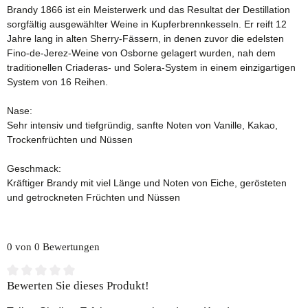
Brandy 1866 ist ein Meisterwerk und das Resultat der Destillation
sorgfältig ausgewählter Weine in Kupferbrennkesseln. Er reift 12
Jahre lang in alten Sherry-Fässern, in denen zuvor die edelsten
Fino-de-Jerez-Weine von Osborne gelagert wurden, nah dem
traditionellen Criaderas- und Solera-System in einem einzigartigen
System von 16 Reihen.
Nase:
Sehr intensiv und tiefgründig, sanfte Noten von Vanille, Kakao,
Trockenfrüchten und Nüssen
Geschmack:
Kräftiger Brandy mit viel Länge und Noten von Eiche, gerösteten
und getrockneten Früchten und Nüssen
0 von 0 Bewertungen
Durchschnittliche Bewertung von 0 von 5 Sternen
Bewerten Sie dieses Produkt!