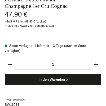
Champagne 1er Cru Cognac
Regulärer Preis:
47,90 €
Inhalt:
0.7 Liter
(68,43 € / 1 Liter)
Preise inkl. MwSt. zzgl. Versandkosten
Sofort verfügbar, Lieferzeit 1-3 Tage (auch im Store
verfügbar)
Produkt Anzahl: Gib den gewünschten Wert ein oder b
In den Warenkorb
Produktnummer:
SW11034