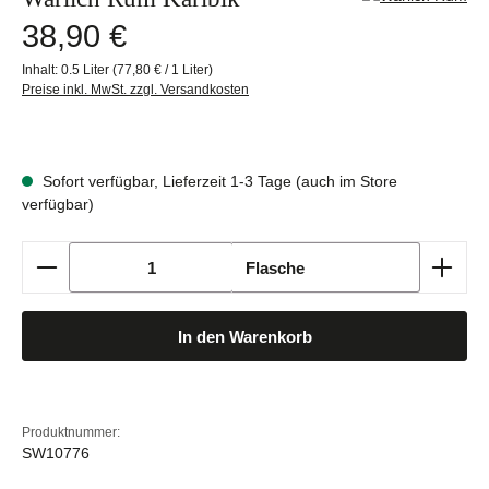
Regulärer Preis:
38,90 €
Inhalt:
0.5 Liter
(77,80 € / 1 Liter)
Preise inkl. MwSt. zzgl. Versandkosten
Sofort verfügbar, Lieferzeit 1-3 Tage (auch im Store
verfügbar)
Produkt Anzahl: Gib den gewünschten Wert ein oder b
Flasche
In den Warenkorb
Produktnummer:
SW10776