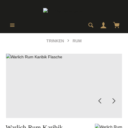
Zum Hauptinhalt springen
Ware
TRINKEN
RUM
Bildergalerie überspringen
Warlich Rum Karibik