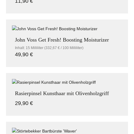
11,90 €
Regulärer Preis:
John Voss Get Fresh! Boosting Moisturizer
Inhalt:
15 Milliliter
(332,67 € / 100 Milliliter)
49,90 €
Regulärer Preis:
Rasierpinsel Kunsthaar mit Olivenholzgriff
29,90 €
Regulärer Preis: