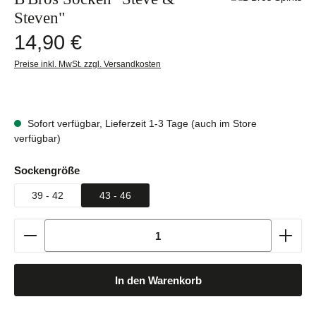
Steven"
Regulärer Preis:
14,90 €
Preise inkl. MwSt. zzgl. Versandkosten
Sofort verfügbar, Lieferzeit 1-3 Tage (auch im Store
verfügbar)
auswählen
Sockengröße
39 - 42
43 - 46
Produkt Anzahl: Gib den gewünschten Wert ein oder b
In den Warenkorb