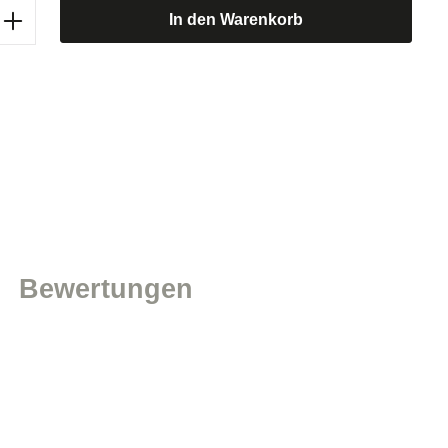
b den gewünschten Wert ein oder benutze d
In den Warenkorb
Bewertungen