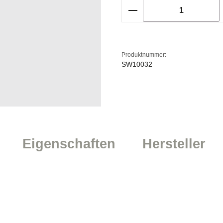
Produkt Anzahl: Gi
Produktnummer:
SW10032
Eigenschaften
Hersteller