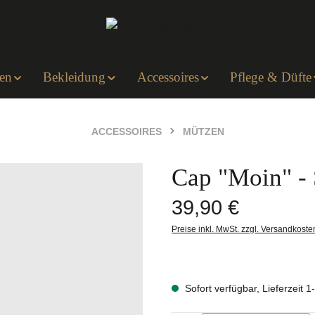
en
Bekleidung
Accessoires
Pflege & Düfte
ACCESSOIRES
MÜTZEN
Cap "Moin" -
Regulärer Preis:
39,90 €
Preise inkl. MwSt. zzgl. Versandkoste
Sofort verfügbar, Lieferzeit 