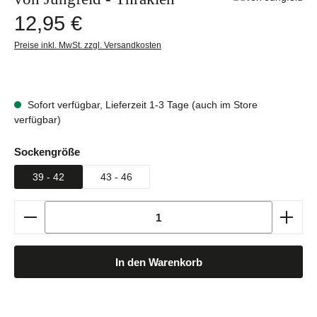
Regulärer Preis:
12,95 €
Preise inkl. MwSt. zzgl. Versandkosten
Sofort verfügbar, Lieferzeit 1-3 Tage (auch im Store
verfügbar)
auswählen
Sockengröße
39 - 42
43 - 46
Produkt Anzahl: Gib den gewünschten Wert ein oder b
In den Warenkorb