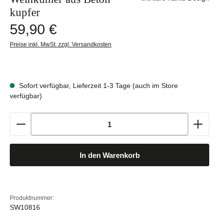
kupfer
Regulärer Preis:
59,90 €
Preise inkl. MwSt. zzgl. Versandkosten
Sofort verfügbar, Lieferzeit 1-3 Tage (auch im Store
verfügbar)
Produkt Anzahl: Gib den gewünschten Wert ein oder b
In den Warenkorb
Produktnummer:
SW10816