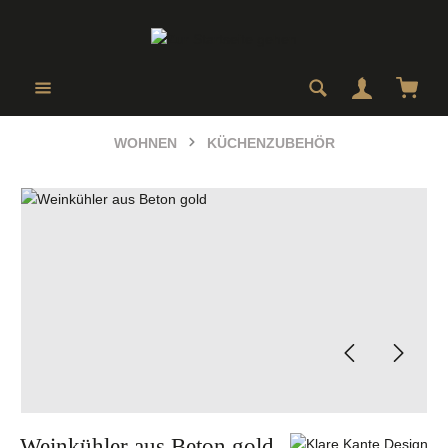
Zum Hauptinhalt springen
Ware
WOHNEN
KÜCHENZUBEHÖR
Bildergalerie überspringen
Weinkühler aus Beton gold