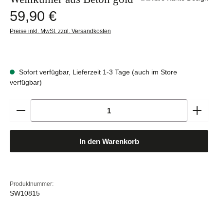
Regulärer Preis:
59,90 €
Preise inkl. MwSt. zzgl. Versandkosten
Sofort verfügbar, Lieferzeit 1-3 Tage (auch im Store
verfügbar)
Produkt Anzahl: Gib den gewünschten Wert ein oder b
In den Warenkorb
Produktnummer:
SW10815