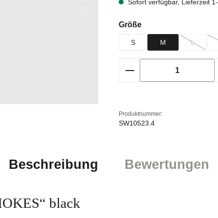
Sofort verfügbar, Lieferzeit 
auswählen
Größe
S
M
L
(Diese Opt
Produkt Anzahl: Gi
Produktnummer:
SW10523.4
Beschreibung
Bewertungen
MOKES“ black