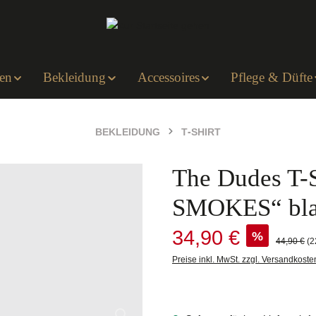
en
Bekleidung
Accessoires
Pflege & Düfte
BEKLEIDUNG
T-SHIRT
The Dudes T-
SMOKES“ bl
Verkaufspreis:
34,90 €
%
Regulärer 
44,90 €
(2
Preise inkl. MwSt. zzgl. Versandkoste