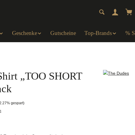
Wa
Geschenke
Gutscheine
Top-Brands
% 
Shirt „TOO SHORT
ack
Preis:
2.27% gespart)
n