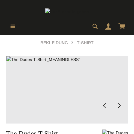
Zum Hauptinhalt springen
Ware
BEKLEIDUNG
T-SHIRT
Bildergalerie überspringen
The Dudes T-Shirt