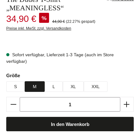
„MEANINGLESS“
Verkaufspreis:
34,90 €
%
Regulärer Preis:
44,90 €
(22.27% gespart)
Preise inkl. MwSt. zzgl. Versandkosten
Sofort verfügbar, Lieferzeit 1-3 Tage (auch im Store
verfügbar)
auswählen
Größe
S
M
L
XL
XXL
Produkt Anzahl: Gib den gewünschten Wert ein oder b
In den Warenkorb