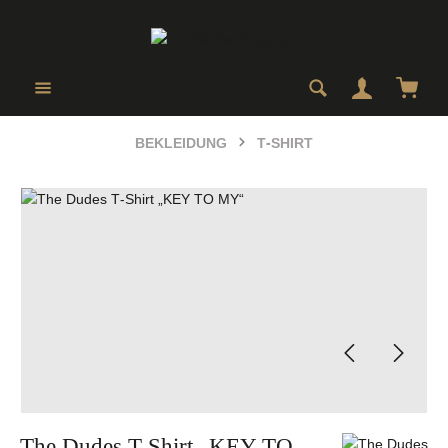
Zum Hauptinhalt springen
Ware
BEKLEIDUNG
T-SHIRT
Bildergalerie überspringen
The Dudes T-Shirt „KEY TO