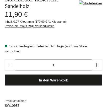
Sandelholz
Regulärer Preis:
11,90 €
Inhalt:
0.07 Kilogramm
(170,00 € / 1 Kilogramm)
Preise inkl. MwSt. zzgl. Versandkosten
Sofort verfügbar, Lieferzeit 1-3 Tage (auch im Store
verfügbar)
Produkt Anzahl: Gib den gewünschten Wert ein oder b
In den Warenkorb
Produktnummer:
SW10986