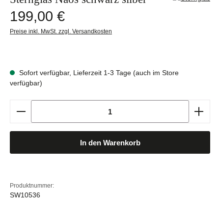
Regulärer Preis:
199,00 €
Preise inkl. MwSt. zzgl. Versandkosten
Sofort verfügbar, Lieferzeit 1-3 Tage (auch im Store
verfügbar)
Produkt Anzahl: Gib den gewünschten Wert ein oder b
In den Warenkorb
Produktnummer:
SW10536