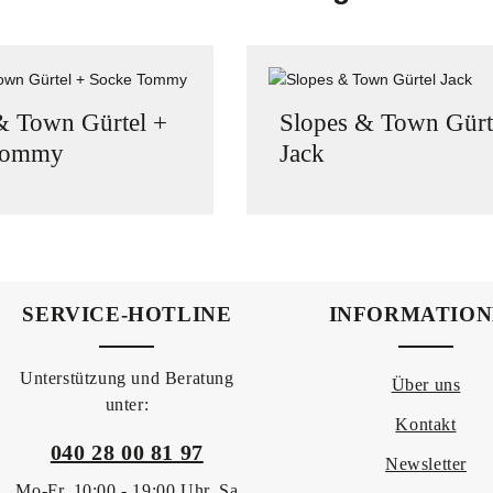
& Town Gürtel +
Slopes & Town Gürt
Tommy
Jack
 Wert ein oder benutze die Schaltflächen 
ukt Anzahl: Gib den gewünschten Wert ein o
Produkt Anzahl:
SERVICE-HOTLINE
INFORMATIO
Unterstützung und Beratung
Über uns
unter:
Kontakt
040 28 00 81 97
Newsletter
Mo-Fr, 10:00 - 19:00 Uhr, Sa