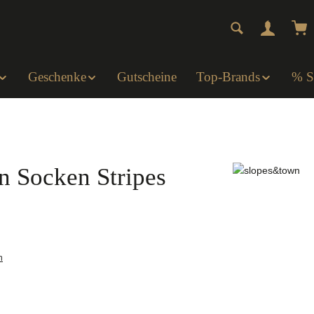
Wa
Geschenke
Gutscheine
Top-Brands
% 
n Socken Stripes
n