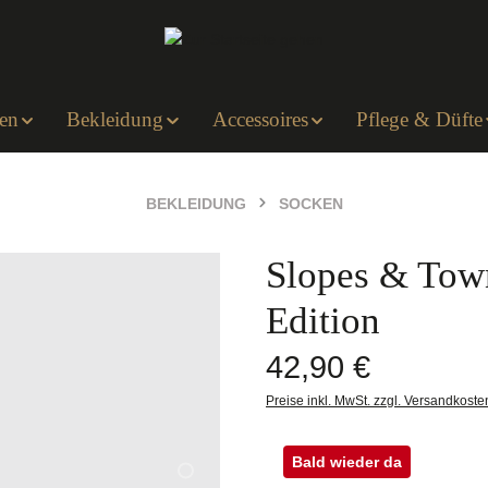
en
Bekleidung
Accessoires
Pflege & Düfte
BEKLEIDUNG
SOCKEN
Slopes & Tow
Edition
Regulärer Preis:
42,90 €
Preise inkl. MwSt. zzgl. Versandkoste
Bald wieder da