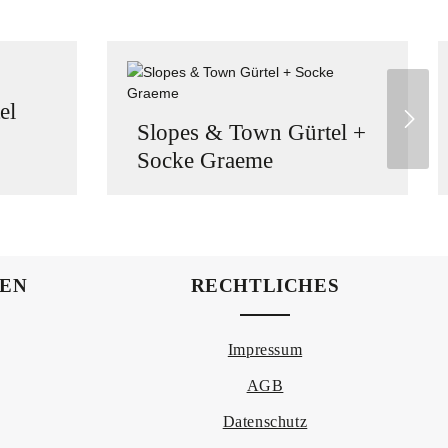
el
Slopes & Town Gürtel +
Socke Graeme
um die Anzahl zu erhöhen oder zu reduzier
der benutze die Schaltflächen um die Anza
 Gib den gewünschten Wert ein oder benutz
Produkt Anzahl: Gib den ge
NEN
RECHTLICHES
Impressum
AGB
Datenschutz