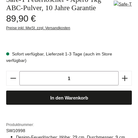
ABC-Pulver, 10 Jahre Garantie
Regulärer Preis:
89,90 €
Preise inkl. MwSt. zzgl. Versandkosten
Sofort verfügbar, Lieferzeit 1-3 Tage (auch im Store
verfügbar)
Produkt Anzahl: Gib den gewünschten Wert ein oder b
In den Warenkorb
Produktnummer:
SW10998
Design-Feuerlöscher: Höhe: 29 cm, Durchmesser: 9 cm,