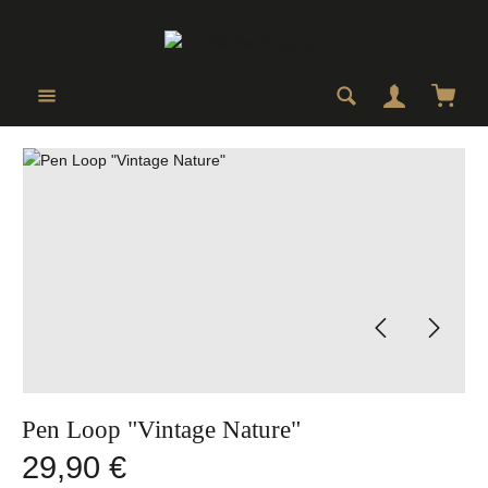
Zum Hauptinhalt springen
Ware
Bildergalerie überspringen
Pen Loop "Vintage Nature"
Regulärer Preis:
29,90 €