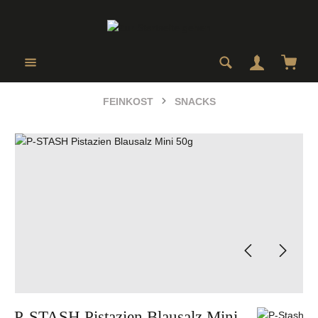
Zum Hauptinhalt springen
Ware
FEINKOST
SNACKS
Bildergalerie überspringen
P-STASH Pistazien Blausalz Mini