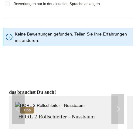
Bewertungen nur in der aktuellen Sprache anzeigen.
Keine Bewertungen gefunden. Teilen Sie Ihre Erfahrungen
mit anderen.
Produktgalerie überspringen
das brauchst Du auch!
Tipp
HORL 2 Rollschleifer - Nussbaum