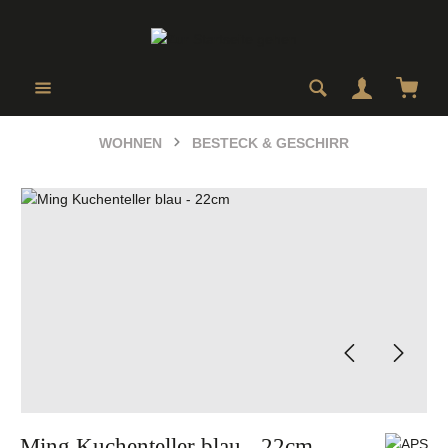
Zum Hauptinhalt springen
Ware
WOHNEN
BESTECK & GESCHIRR
Bildergalerie überspringen
Ming Kuchenteller blau - 22cm