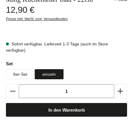
Regulärer Preis:
12,90 €
Preise inkl. MwSt. zzgl. Versandkosten
Sofort verfügbar, Lieferzeit 1-3 Tage (auch im Store
verfügbar)
auswählen
Set
6er-Set
einzeln
Produkt Anzahl: Gib den gewünschten Wert ein oder b
In den Warenkorb