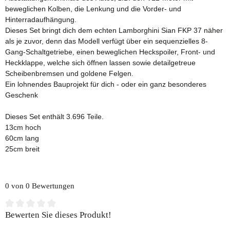
beweglichen Kolben, die Lenkung und die Vorder- und
Hinterradaufhängung.
Dieses Set bringt dich dem echten Lamborghini Sian FKP 37 näher
als je zuvor, denn das Modell verfügt über ein sequenzielles 8-
Gang-Schaltgetriebe, einen beweglichen Heckspoiler, Front- und
Heckklappe, welche sich öffnen lassen sowie detailgetreue
Scheibenbremsen und goldene Felgen.
Ein lohnendes Bauprojekt für dich - oder ein ganz besonderes
Geschenk
Dieses Set enthält 3.696 Teile.
13cm hoch
60cm lang
25cm breit
0 von 0 Bewertungen
Durchschnittliche Bewertung von 0 von 5 Sternen
Bewerten Sie dieses Produkt!