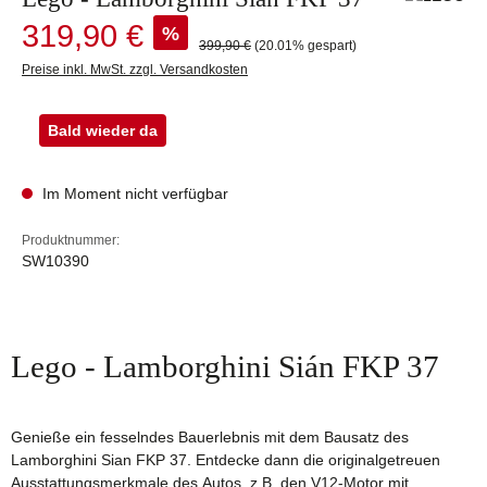
Verkaufspreis:
319,90 €
%
Regulärer Preis:
399,90 €
(20.01% gespart)
Preise inkl. MwSt. zzgl. Versandkosten
Bald wieder da
Im Moment nicht verfügbar
Produktnummer:
SW10390
Lego - Lamborghini Sián FKP 37
Genieße ein fesselndes Bauerlebnis mit dem Bausatz des
Lamborghini Sian FKP 37. Entdecke dann die originalgetreuen
Ausstattungsmerkmale des Autos, z.B. den V12-Motor mit