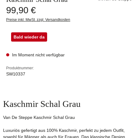
Regulärer Preis:
99,90 €
Preise inkl. MwSt. zzgl. Versandkosten
Bald wieder da
Im Moment nicht verfügbar
Produktnummer:
SW10337
Kaschmir Schal Grau
Van De Steppe Kaschmir Schal Grau
Luxuriös gefertigt aus 100% Kaschmir, perfekt zu jedem Outfit,
sowohl für Männer als auch für Frauen. Das klassische Design