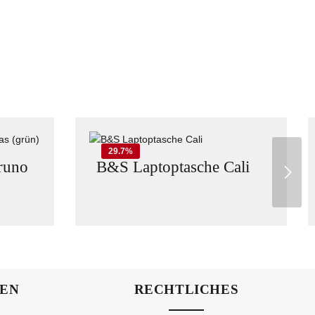
29.7
%
runo
B&S Laptoptasche Cali
um die Anzahl zu erhöhen oder zu reduzier
der benutze die Schaltflächen um die Anza
 Gib den gewünschten Wert ein oder benutz
Produkt Anzahl: Gib den ge
NEN
RECHTLICHES