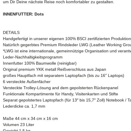
um Dir Deine nächste Reise noch komfortabler zu gestalten.
INNENFUTTER: Dots
DETAILS
Handgefertigt in unserer eigenen 100% BSCI zertifizierten Produktion
Natürlich gegerbtes Premium Rindsleder LWG (Leather Working Group)
*LWG ist eine internationale, gemeinnützige Organisation und verantwo
Leder-Nachhaltigkeitsprogramm
Innenfutter 100% Baumwolle (reinigbar)
Original premium YKK metall Reißverschluss aus Japan
großes Hauptfach mit separatem Laptopfach (bis zu 16" Laptops)
6 versteckte Außenfächer
Versteckte Trolley-Lösung and dem gepolsterten Rückenpanel
Funktionale Kompartimente für Handy, Visitenkarten und Stifte
Separat gepolstertes Laptopfach (für 13″ bis 15,7″ Zoll) Notebook / T
Lederdicke ca. 1,7 mm
Maße 44 cm x 34 cm x 16 cm
Volumen 23 Liter
Gewicht 1,5 kg