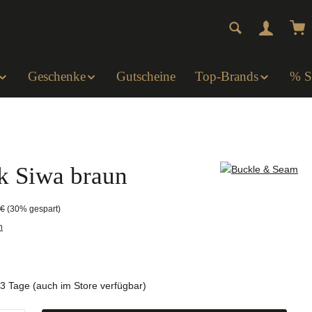
Wa
Geschenke
Gutscheine
Top-Brands
% 
 Siwa braun
er Preis:
 €
(30% gespart)
n
1-3 Tage (auch im Store verfügbar)