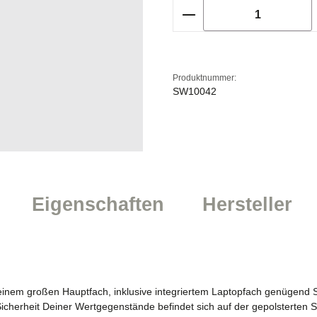
Produkt Anzahl: Gi
Produktnummer:
SW10042
Eigenschaften
Hersteller
 seinem großen Hauptfach, inklusive integriertem Laptopfach genügend
 Sicherheit Deiner Wertgegenstände befindet sich auf der gepolsterten S