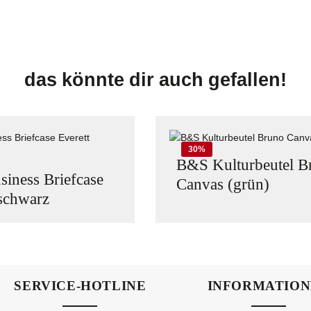
das könnte dir auch gefallen!
30
%
B&S Kulturbeutel B
iness Briefcase
Canvas (grün)
 schwarz
 Wert ein oder benutze die Schaltflächen 
ukt Anzahl: Gib den gewünschten Wert ein o
Produkt Anzahl:
SERVICE-HOTLINE
INFORMATIO