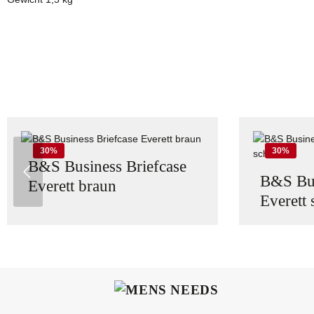
Produktgalerie überspringen
30
%
30
%
B&S Business Briefcase
B&S Bus
Everett braun
Everett
Produkt Anzahl: Gib den gewünschten
Prod