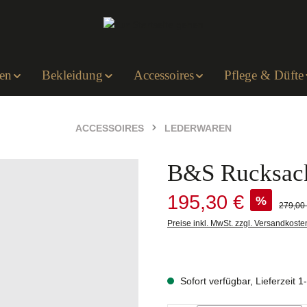
en
Bekleidung
Accessoires
Pflege & Düfte
ACCESSOIRES
LEDERWAREN
B&S Rucksack
Verkaufspreis:
195,30 €
%
Regulär
279,00
Preise inkl. MwSt. zzgl. Versandkoste
Sofort verfügbar, Lieferzeit 