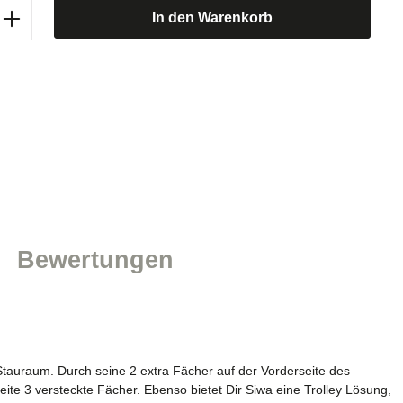
b den gewünschten Wert ein oder benutze d
In den Warenkorb
Bewertungen
 Stauraum. Durch seine 2 extra Fächer auf der Vorderseite des
eite 3 versteckte Fächer. Ebenso bietet Dir Siwa eine Trolley Lösung,