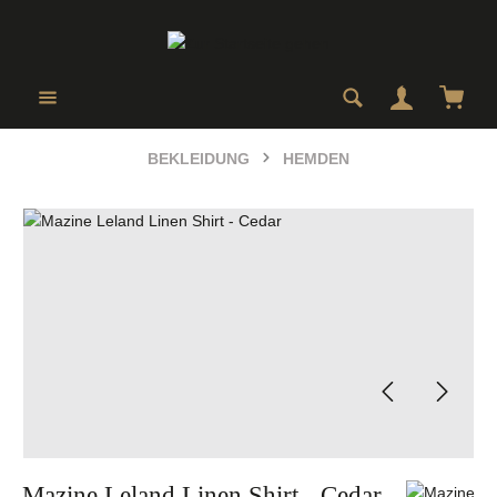
Zum Hauptinhalt springen
Ware
BEKLEIDUNG
HEMDEN
Bildergalerie überspringen
Mazine Leland Linen Shirt - Cedar