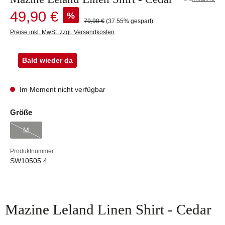
Verkaufspreis:
49,90 €
%
Regulärer Preis:
79,90 €
(37.55% gespart)
Preise inkl. MwSt. zzgl. Versandkosten
Bald wieder da
Im Moment nicht verfügbar
auswählen
Größe
M
(Diese Option ist zurzeit nicht verfügbar.)
Produktnummer:
SW10505.4
Mazine Leland Linen Shirt - Cedar