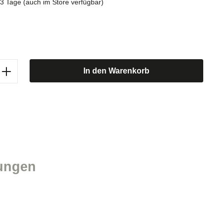
1-3 Tage (auch im Store verfügbar)
b den gewünschten Wert ein oder benutze d
In den Warenkorb
ungen