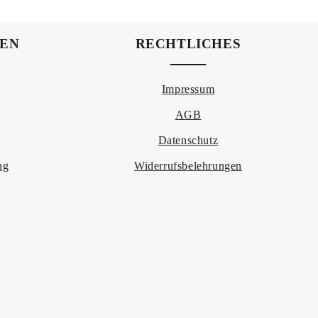
um die Anzahl zu erhöhen oder zu reduzier
der benutze die Schaltflächen um die Anza
NEN
RECHTLICHES
Impressum
AGB
Datenschutz
ng
Widerrufsbelehrungen