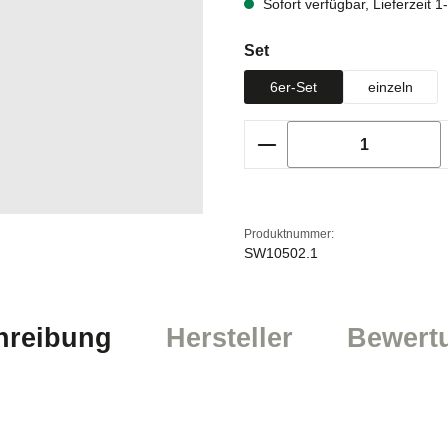
Sofort verfügbar, Lieferzeit 
auswählen
Set
6er-Set
einzeln
Produkt Anzahl: Gi
Produktnummer:
SW10502.1
hreibung
Hersteller
Bewert