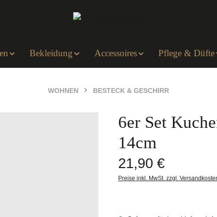
en
Bekleidung
Accessoires
Pflege & Düfte
WOHNEN
BESTECK & GESCHIRR
6er Set Kuche
14cm
Regulärer Preis:
21,90 €
Preise inkl. MwSt. zzgl. Versandkoste