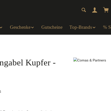
Wa
Geschenke
Gutscheine
Top-Brands
% 
ngabel Kupfer -
n