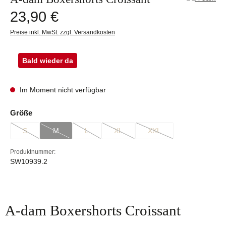
Regulärer Preis:
23,90 €
Preise inkl. MwSt. zzgl. Versandkosten
Bald wieder da
Im Moment nicht verfügbar
auswählen
Größe
S
M
L
XL
XXL
(Diese Option ist zurzeit nicht verfügbar.)
(Diese Option ist zurzeit nicht verfügbar.)
(Diese Option ist zurzeit nicht verfügbar.)
(Diese Option ist zurzeit nicht verfügbar.
(Diese Option ist zurzeit ni
Produktnummer:
SW10939.2
A-dam Boxershorts Croissant