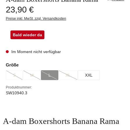
Regulärer Preis:
23,90 €
Preise inkl. MwSt. zzgl. Versandkosten
Bald wieder da
Im Moment nicht verfügbar
auswählen
Größe
S
M
L
XL
XXL
(Diese Option ist zurzeit nicht verfügbar.)
(Diese Option ist zurzeit nicht verfügbar.)
(Diese Option ist zurzeit nicht verfügbar.)
(Diese Option ist zurzeit nicht verfügbar.
Produktnummer:
SW10940.3
A-dam Boxershorts Banana Rama