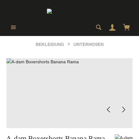
Zum Hauptinhalt springen
Ware
BEKLEIDUNG
UNTERHOSEN
Bildergalerie überspringen
A-dam Boxershorts Banana Rama